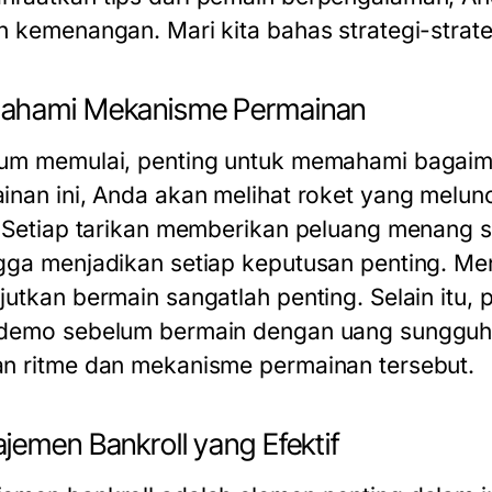
h kemenangan. Mari kita bahas strategi-strateg
hami Mekanisme Permainan
um memulai, penting untuk memahami bagai
inan ini, Anda akan melihat roket yang melun
. Setiap tarikan memberikan peluang menang 
gga menjadikan setiap keputusan penting. Me
jutkan bermain sangatlah penting. Selain itu,
demo sebelum bermain dengan uang sungguha
n ritme dan mekanisme permainan tersebut.
jemen Bankroll yang Efektif