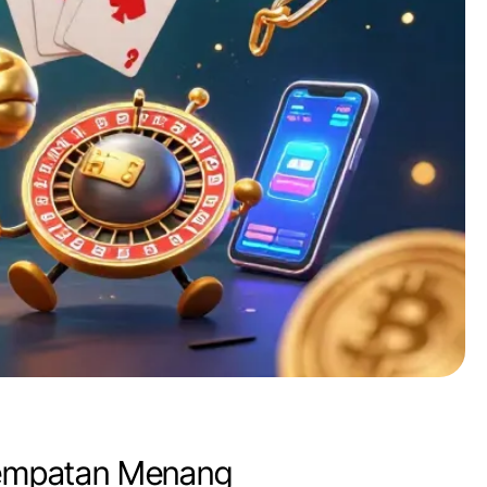
empatan Menang