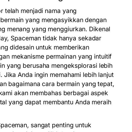
r
telah menjadi nama yang
 bermain yang mengasyikkan dengan
ng menang yang menggiurkan. Dikenal
Play, Spaceman tidak hanya sekadar
yang didesain untuk memberikan
an mekanisme permainan yang intuitif
in yang berusaha mengeksplorasi lebih
 Jika Anda ingin memahami lebih lanjut
dan bagaimana cara bermain yang tepat,
i, kami akan membahas berbagai aspek
 vital yang dapat membantu Anda meraih
Spaceman, sangat penting untuk