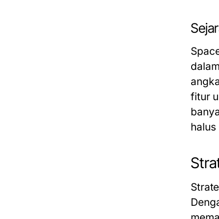
Seja
Space
dalam
angka
fitur
banya
halus
Stra
Strat
Denga
meman