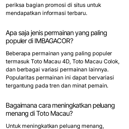
periksa bagian promosi di situs untuk
mendapatkan informasi terbaru.
Apa saja jenis permainan yang paling
populer di IMBAGACOR?
Beberapa permainan yang paling populer
termasuk Toto Macau 4D, Toto Macau Colok,
dan berbagai variasi permainan lainnya.
Popularitas permainan ini dapat bervariasi
tergantung pada tren dan minat pemain.
Bagaimana cara meningkatkan peluang
menang di Toto Macau?
Untuk meningkatkan peluang menang,