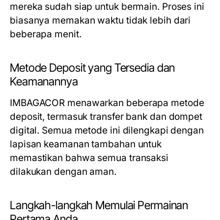
mereka sudah siap untuk bermain. Proses ini
biasanya memakan waktu tidak lebih dari
beberapa menit.
Metode Deposit yang Tersedia dan
Keamanannya
IMBAGACOR menawarkan beberapa metode
deposit, termasuk transfer bank dan dompet
digital. Semua metode ini dilengkapi dengan
lapisan keamanan tambahan untuk
memastikan bahwa semua transaksi
dilakukan dengan aman.
Langkah-langkah Memulai Permainan
Pertama Anda