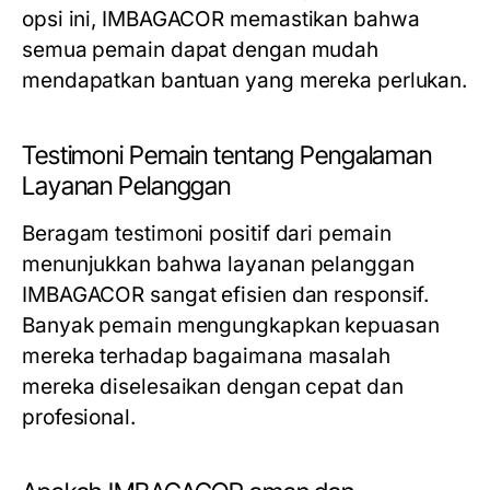
opsi ini, IMBAGACOR memastikan bahwa
semua pemain dapat dengan mudah
mendapatkan bantuan yang mereka perlukan.
Testimoni Pemain tentang Pengalaman
Layanan Pelanggan
Beragam testimoni positif dari pemain
menunjukkan bahwa layanan pelanggan
IMBAGACOR sangat efisien dan responsif.
Banyak pemain mengungkapkan kepuasan
mereka terhadap bagaimana masalah
mereka diselesaikan dengan cepat dan
profesional.