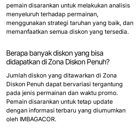
pemain disarankan untuk melakukan analisis
menyeluruh terhadap permainan,
menggunakan strategi taruhan yang baik, dan
memanfaatkan semua diskon yang tersedia.
Berapa banyak diskon yang bisa
didapatkan di Zona Diskon Penuh?
Jumlah diskon yang ditawarkan di Zona
Diskon Penuh dapat bervariasi tergantung
pada jenis permainan dan waktu promo.
Pemain disarankan untuk tetap update
dengan informasi terbaru yang diumumkan
oleh IMBAGACOR.