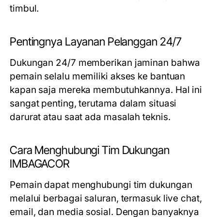
timbul.
Pentingnya Layanan Pelanggan 24/7
Dukungan 24/7 memberikan jaminan bahwa
pemain selalu memiliki akses ke bantuan
kapan saja mereka membutuhkannya. Hal ini
sangat penting, terutama dalam situasi
darurat atau saat ada masalah teknis.
Cara Menghubungi Tim Dukungan
IMBAGACOR
Pemain dapat menghubungi tim dukungan
melalui berbagai saluran, termasuk live chat,
email, dan media sosial. Dengan banyaknya