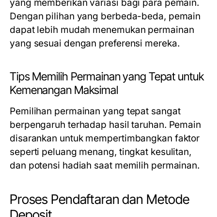
yang memberikan variasi bagi para pemain.
Dengan pilihan yang berbeda-beda, pemain
dapat lebih mudah menemukan permainan
yang sesuai dengan preferensi mereka.
Tips Memilih Permainan yang Tepat untuk
Kemenangan Maksimal
Pemilihan permainan yang tepat sangat
berpengaruh terhadap hasil taruhan. Pemain
disarankan untuk mempertimbangkan faktor
seperti peluang menang, tingkat kesulitan,
dan potensi hadiah saat memilih permainan.
Proses Pendaftaran dan Metode
Deposit