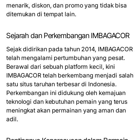
menarik, diskon, dan promo yang tidak bisa
ditemukan di tempat lain.
Sejarah dan Perkembangan IMBAGACOR
Sejak didirikan pada tahun 2014, IMBAGACOR
telah mengalami pertumbuhan yang pesat.
Berawal dari sebuah platform kecil, kini
IMBAGACOR telah berkembang menjadi salah
satu situs taruhan terbesar di Indonesia.
Perkembangan ini didukung oleh kemajuan
teknologi dan kebutuhan pemain yang terus
meningkat akan permainan yang aman dan
adil.