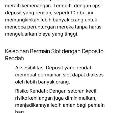
meraih kemenangan. Terlebih, dengan opsi
deposit yang rendah, seperti 10 ribu, ini
memungkinkan lebih banyak orang untuk
mencoba peruntungan mereka tanpa harus
mengeluarkan biaya yang tinggi.
Kelebihan Bermain Slot dengan Deposito
Rendah
Aksesibilitas:
Deposit yang rendah
membuat permainan slot dapat diakses
oleh lebih banyak orang.
Risiko Rendah:
Dengan setoran kecil,
risiko kehilangan juga diminimalkan,
menjadikannya lebih aman bagi pemain
baru.