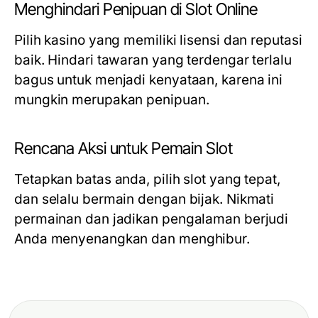
Menghindari Penipuan di Slot Online
Pilih kasino yang memiliki lisensi dan reputasi
baik. Hindari tawaran yang terdengar terlalu
bagus untuk menjadi kenyataan, karena ini
mungkin merupakan penipuan.
Rencana Aksi untuk Pemain Slot
Tetapkan batas anda, pilih slot yang tepat,
dan selalu bermain dengan bijak. Nikmati
permainan dan jadikan pengalaman berjudi
Anda menyenangkan dan menghibur.