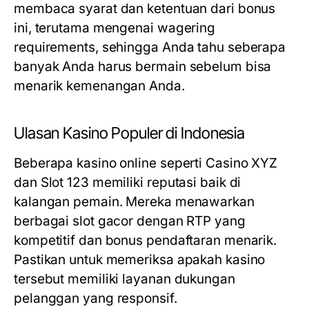
membaca syarat dan ketentuan dari bonus
ini, terutama mengenai
wagering
requirements
, sehingga Anda tahu seberapa
banyak Anda harus bermain sebelum bisa
menarik kemenangan Anda.
Ulasan Kasino Populer di Indonesia
Beberapa kasino online seperti Casino XYZ
dan Slot 123 memiliki reputasi baik di
kalangan pemain. Mereka menawarkan
berbagai slot gacor dengan RTP yang
kompetitif dan bonus pendaftaran menarik.
Pastikan untuk memeriksa apakah kasino
tersebut memiliki layanan dukungan
pelanggan yang responsif.