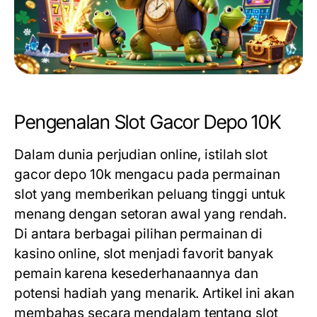
Pengenalan Slot Gacor Depo 10K
Dalam dunia perjudian online, istilah
slot
gacor depo 10k
mengacu pada permainan
slot yang memberikan peluang tinggi untuk
menang dengan setoran awal yang rendah.
Di antara berbagai pilihan permainan di
kasino online, slot menjadi favorit banyak
pemain karena kesederhanaannya dan
potensi hadiah yang menarik. Artikel ini akan
membahas secara mendalam tentang slot