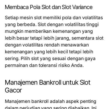
Membaca Pola Slot dan Slot Variance
Setiap mesin slot memiliki pola dan volatilitas
yang berbeda. Slot dengan volatilitas tinggi
mungkin memberikan kemenangan yang
lebih besar tetapi lebih jarang, sementara slot
dengan volatilitas rendah menawarkan
kemenangan yang lebih kecil tetapi lebih
sering. Pilih slot yang sesuai dengan gaya
permainan dan toleransi risiko Anda.
Manajemen Bankroll untuk Slot
Gacor
Manajemen bankroll adalah aspek penting
dalam perjudian yang sering diabaikan. Ini