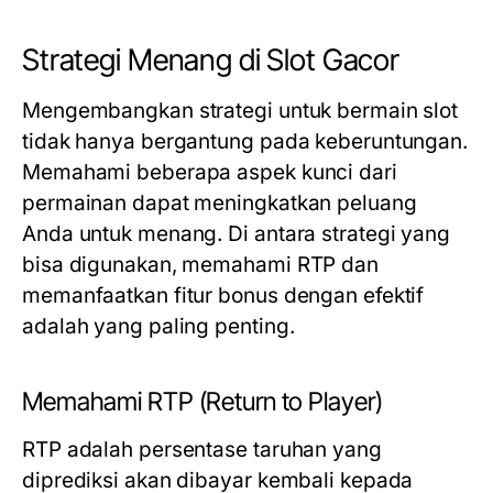
Strategi Menang di Slot Gacor
Mengembangkan strategi untuk bermain slot
tidak hanya bergantung pada keberuntungan.
Memahami beberapa aspek kunci dari
permainan dapat meningkatkan peluang
Anda untuk menang. Di antara strategi yang
bisa digunakan, memahami RTP dan
memanfaatkan fitur bonus dengan efektif
adalah yang paling penting.
Memahami RTP (Return to Player)
RTP adalah persentase taruhan yang
diprediksi akan dibayar kembali kepada