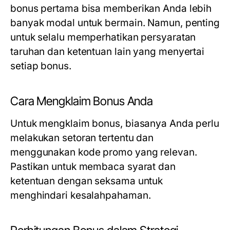
bonus pertama bisa memberikan Anda lebih
banyak modal untuk bermain. Namun, penting
untuk selalu memperhatikan persyaratan
taruhan dan ketentuan lain yang menyertai
setiap bonus.
Cara Mengklaim Bonus Anda
Untuk mengklaim bonus, biasanya Anda perlu
melakukan setoran tertentu dan
menggunakan kode promo yang relevan.
Pastikan untuk membaca syarat dan
ketentuan dengan seksama untuk
menghindari kesalahpahaman.