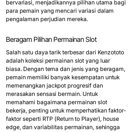
bervariasi, menjadikannya pilihan utama bagi
para pemain yang mencari variasi dalam
pengalaman perjudian mereka.
Beragam Pilihan Permainan Slot
Salah satu daya tarik terbesar dari Kenzototo
adalah koleksi permainan slot yang luar
biasa. Dengan tema dan jenis yang beragam,
pemain memiliki banyak kesempatan untuk
memenangkan jackpot progresif dan
merasakan sensasi bermain. Untuk
memahami bagaimana permainan slot
bekerja, penting untuk memperhatikan faktor-
faktor seperti RTP (Return to Player), house
edge, dan variabilitas permainan, sehingga