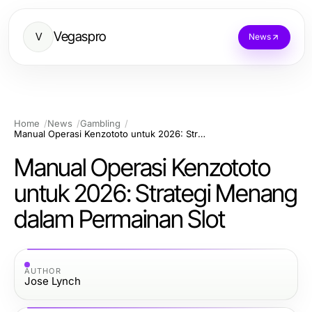
Vegaspro
V
News
Home
News
Gambling
Manual Operasi Kenzototo untuk 2026: Strategi Menang dalam Permainan Slot
Manual Operasi Kenzototo
untuk 2026: Strategi Menang
dalam Permainan Slot
AUTHOR
Jose Lynch