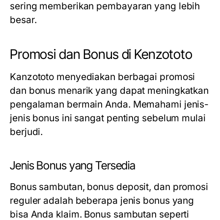
sering memberikan pembayaran yang lebih
besar.
Promosi dan Bonus di Kenzototo
Kanzototo menyediakan berbagai promosi
dan bonus menarik yang dapat meningkatkan
pengalaman bermain Anda. Memahami jenis-
jenis bonus ini sangat penting sebelum mulai
berjudi.
Jenis Bonus yang Tersedia
Bonus sambutan, bonus deposit, dan promosi
reguler adalah beberapa jenis bonus yang
bisa Anda klaim. Bonus sambutan seperti