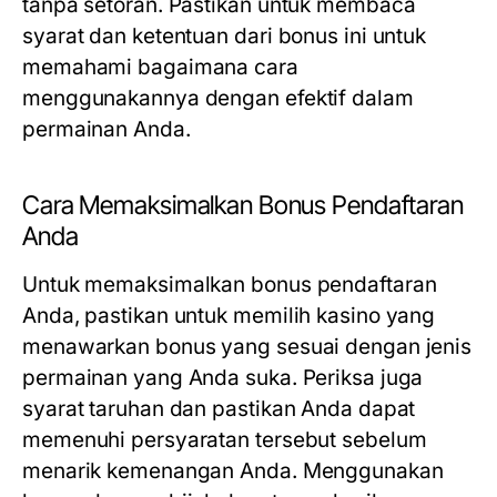
tanpa setoran. Pastikan untuk membaca
syarat dan ketentuan dari bonus ini untuk
memahami bagaimana cara
menggunakannya dengan efektif dalam
permainan Anda.
Cara Memaksimalkan Bonus Pendaftaran
Anda
Untuk memaksimalkan bonus pendaftaran
Anda, pastikan untuk memilih kasino yang
menawarkan bonus yang sesuai dengan jenis
permainan yang Anda suka. Periksa juga
syarat taruhan dan pastikan Anda dapat
memenuhi persyaratan tersebut sebelum
menarik kemenangan Anda. Menggunakan