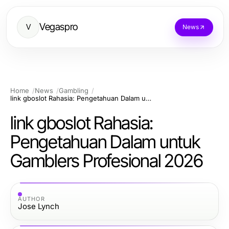
Vegaspro
V
News
Home
News
Gambling
link gboslot Rahasia: Pengetahuan Dalam untuk Gamblers Profesional 2026
link gboslot Rahasia:
Pengetahuan Dalam untuk
Gamblers Profesional 2026
AUTHOR
Jose Lynch