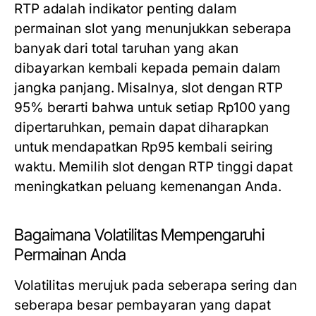
RTP adalah indikator penting dalam
permainan slot yang menunjukkan seberapa
banyak dari total taruhan yang akan
dibayarkan kembali kepada pemain dalam
jangka panjang. Misalnya, slot dengan RTP
95% berarti bahwa untuk setiap Rp100 yang
dipertaruhkan, pemain dapat diharapkan
untuk mendapatkan Rp95 kembali seiring
waktu. Memilih slot dengan RTP tinggi dapat
meningkatkan peluang kemenangan Anda.
Bagaimana Volatilitas Mempengaruhi
Permainan Anda
Volatilitas merujuk pada seberapa sering dan
seberapa besar pembayaran yang dapat