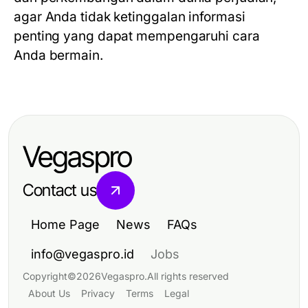
agar Anda tidak ketinggalan informasi
penting yang dapat mempengaruhi cara
Anda bermain.
Vegaspro
Contact us
Home Page
News
FAQs
info@vegaspro.id
Jobs
Copyright
©
2026
Vegaspro
.
All rights reserved
About Us
Privacy
Terms
Legal