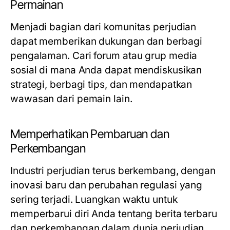
Permainan
Menjadi bagian dari komunitas perjudian
dapat memberikan dukungan dan berbagi
pengalaman. Cari forum atau grup media
sosial di mana Anda dapat mendiskusikan
strategi, berbagi tips, dan mendapatkan
wawasan dari pemain lain.
Memperhatikan Pembaruan dan
Perkembangan
Industri perjudian terus berkembang, dengan
inovasi baru dan perubahan regulasi yang
sering terjadi. Luangkan waktu untuk
memperbarui diri Anda tentang berita terbaru
dan perkembangan dalam dunia perjudian,