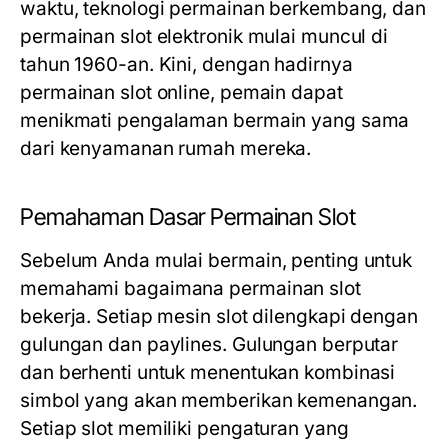
waktu, teknologi permainan berkembang, dan
permainan slot elektronik mulai muncul di
tahun 1960-an. Kini, dengan hadirnya
permainan slot online, pemain dapat
menikmati pengalaman bermain yang sama
dari kenyamanan rumah mereka.
Pemahaman Dasar Permainan Slot
Sebelum Anda mulai bermain, penting untuk
memahami bagaimana permainan slot
bekerja. Setiap mesin slot dilengkapi dengan
gulungan dan paylines. Gulungan berputar
dan berhenti untuk menentukan kombinasi
simbol yang akan memberikan kemenangan.
Setiap slot memiliki pengaturan yang