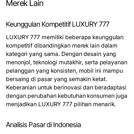
Merek Lain
Keunggulan Kompetitif LUXURY 777
LUXURY 777 memiliki beberapa keunggulan
kompetitif dibandingkan merek lain dalam
kategori yang sama. Dengan desain yang
menonjol, teknologi mutakhir, serta pelayanan
pelanggan yang konsisten, mobil ini mampu
bersaing di pasar yang semakin ketat.
Keberanian untuk berinovasi dan beradaptasi
dengan perubahan kebutuhan konsumen juga
menjadikan LUXURY 777 pilihan menarik.
Analisis Pasar di Indonesia