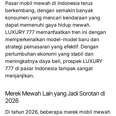
Pasar mobil mewah di Indonesia terus
berkembang, dengan semakin banyak
konsumen yang mencari kendaraan yang
dapat memenuhi gaya hidup mewah.
LUXURY 777 memanfaatkan tren ini dengan
memperkenalkan model-model baru dan
strategi pemasaran yang efektif. Dengan
pertumbuhan ekonomi yang stabil dan
meningkatnya daya beli, prospek LUXURY
777 di pasar Indonesia tampak sangat
menjanjikan.
Merek Mewah Lain yang Jadi Sorotan di
2026
Di tahun 2026, beberapa merek mobil mewah