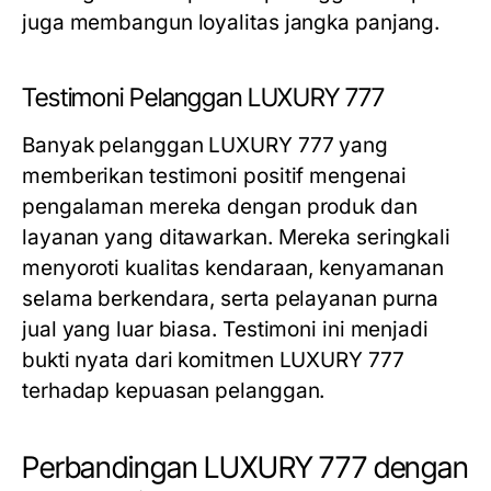
juga membangun loyalitas jangka panjang.
Testimoni Pelanggan LUXURY 777
Banyak pelanggan LUXURY 777 yang
memberikan testimoni positif mengenai
pengalaman mereka dengan produk dan
layanan yang ditawarkan. Mereka seringkali
menyoroti kualitas kendaraan, kenyamanan
selama berkendara, serta pelayanan purna
jual yang luar biasa. Testimoni ini menjadi
bukti nyata dari komitmen LUXURY 777
terhadap kepuasan pelanggan.
Perbandingan LUXURY 777 dengan