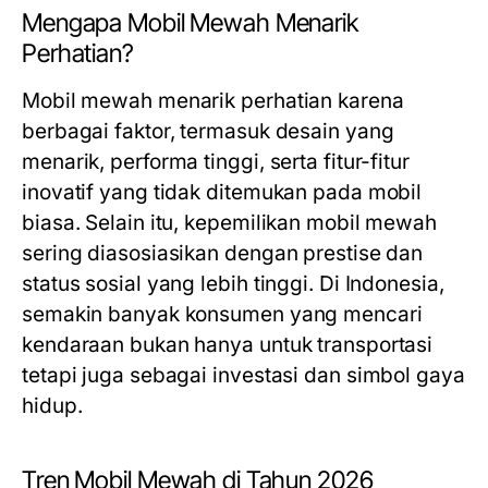
Mengapa Mobil Mewah Menarik
Perhatian?
Mobil mewah menarik perhatian karena
berbagai faktor, termasuk desain yang
menarik, performa tinggi, serta fitur-fitur
inovatif yang tidak ditemukan pada mobil
biasa. Selain itu, kepemilikan mobil mewah
sering diasosiasikan dengan prestise dan
status sosial yang lebih tinggi. Di Indonesia,
semakin banyak konsumen yang mencari
kendaraan bukan hanya untuk transportasi
tetapi juga sebagai investasi dan simbol gaya
hidup.
Tren Mobil Mewah di Tahun 2026