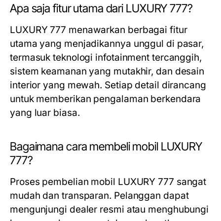
Apa saja fitur utama dari LUXURY 777?
LUXURY 777 menawarkan berbagai fitur
utama yang menjadikannya unggul di pasar,
termasuk teknologi infotainment tercanggih,
sistem keamanan yang mutakhir, dan desain
interior yang mewah. Setiap detail dirancang
untuk memberikan pengalaman berkendara
yang luar biasa.
Bagaimana cara membeli mobil LUXURY
777?
Proses pembelian mobil LUXURY 777 sangat
mudah dan transparan. Pelanggan dapat
mengunjungi dealer resmi atau menghubungi