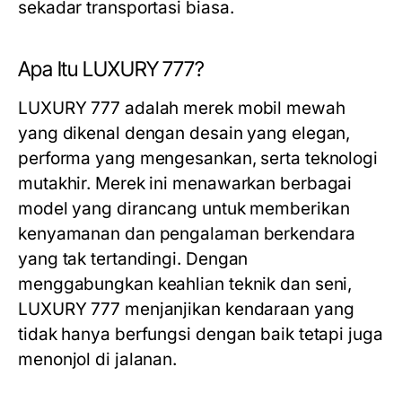
sekadar transportasi biasa.
Apa Itu LUXURY 777?
LUXURY 777 adalah merek mobil mewah
yang dikenal dengan desain yang elegan,
performa yang mengesankan, serta teknologi
mutakhir. Merek ini menawarkan berbagai
model yang dirancang untuk memberikan
kenyamanan dan pengalaman berkendara
yang tak tertandingi. Dengan
menggabungkan keahlian teknik dan seni,
LUXURY 777 menjanjikan kendaraan yang
tidak hanya berfungsi dengan baik tetapi juga
menonjol di jalanan.