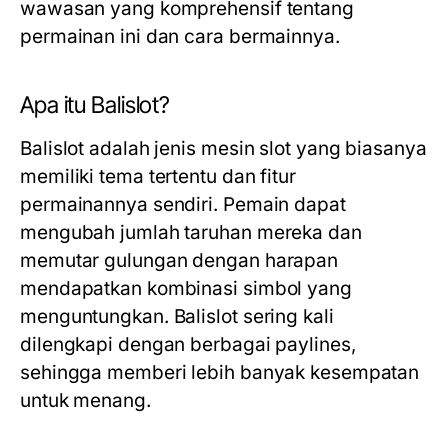
wawasan yang komprehensif tentang
permainan ini dan cara bermainnya.
Apa itu Balislot?
Balislot adalah jenis mesin slot yang biasanya
memiliki tema tertentu dan fitur
permainannya sendiri. Pemain dapat
mengubah jumlah taruhan mereka dan
memutar gulungan dengan harapan
mendapatkan kombinasi simbol yang
menguntungkan. Balislot sering kali
dilengkapi dengan berbagai paylines,
sehingga memberi lebih banyak kesempatan
untuk menang.