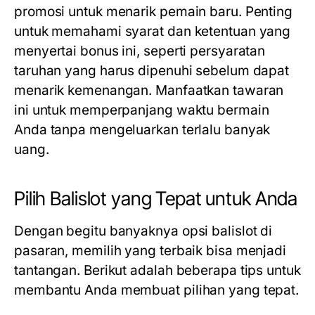
promosi untuk menarik pemain baru. Penting
untuk memahami syarat dan ketentuan yang
menyertai bonus ini, seperti persyaratan
taruhan yang harus dipenuhi sebelum dapat
menarik kemenangan. Manfaatkan tawaran
ini untuk memperpanjang waktu bermain
Anda tanpa mengeluarkan terlalu banyak
uang.
Pilih Balislot yang Tepat untuk Anda
Dengan begitu banyaknya opsi balislot di
pasaran, memilih yang terbaik bisa menjadi
tantangan. Berikut adalah beberapa tips untuk
membantu Anda membuat pilihan yang tepat.