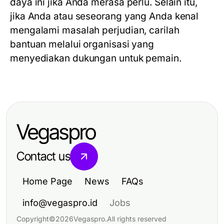
daya ini jika Anda merasa perlu. Selain itu,
jika Anda atau seseorang yang Anda kenal
mengalami masalah perjudian, carilah
bantuan melalui organisasi yang
menyediakan dukungan untuk pemain.
Vegaspro
Contact us
Home Page
News
FAQs
info@vegaspro.id
Jobs
Copyright
©
2026
Vegaspro
.
All rights reserved