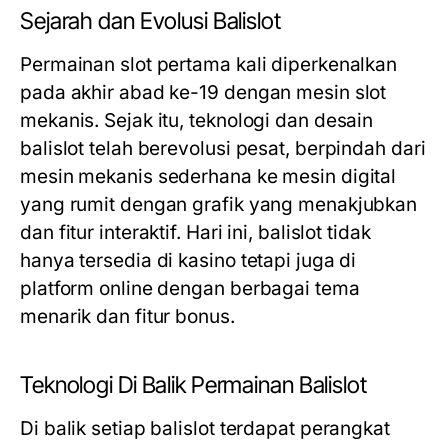
Sejarah dan Evolusi Balislot
Permainan slot pertama kali diperkenalkan
pada akhir abad ke-19 dengan mesin slot
mekanis. Sejak itu, teknologi dan desain
balislot telah berevolusi pesat, berpindah dari
mesin mekanis sederhana ke mesin digital
yang rumit dengan grafik yang menakjubkan
dan fitur interaktif. Hari ini, balislot tidak
hanya tersedia di kasino tetapi juga di
platform online dengan berbagai tema
menarik dan fitur bonus.
Teknologi Di Balik Permainan Balislot
Di balik setiap balislot terdapat perangkat