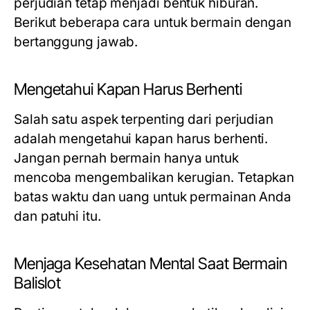
perjudian tetap menjadi bentuk hiburan.
Berikut beberapa cara untuk bermain dengan
bertanggung jawab.
Mengetahui Kapan Harus Berhenti
Salah satu aspek terpenting dari perjudian
adalah mengetahui kapan harus berhenti.
Jangan pernah bermain hanya untuk
mencoba mengembalikan kerugian. Tetapkan
batas waktu dan uang untuk permainan Anda
dan patuhi itu.
Menjaga Kesehatan Mental Saat Bermain
Balislot