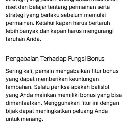
riset dan belajar tentang permainan serta
strategi yang berlaku sebelum memulai
permainan. Ketahui kapan harus bertaruh
lebih banyak dan kapan harus mengurangi
taruhan Anda.
Pengabaian Terhadap Fungsi Bonus
Sering kali, pemain mengabaikan fitur bonus
yang dapat memberikan keuntungan
tambahan. Selalu periksa apakah balislot
yang Anda mainkan memiliki bonus yang bisa
dimanfaatkan. Menggunakan fitur ini dengan
bijak dapat meningkatkan peluang Anda
untuk menang.