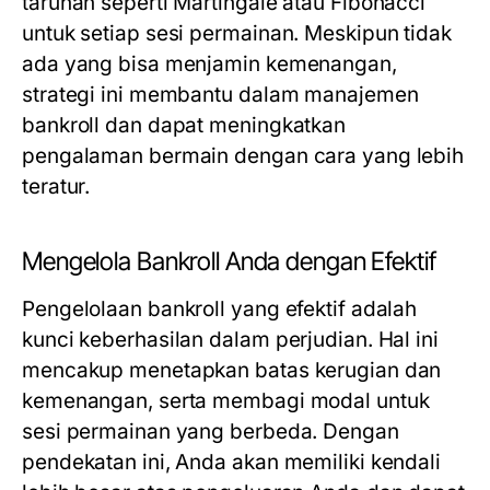
taruhan seperti Martingale atau Fibonacci
untuk setiap sesi permainan. Meskipun tidak
ada yang bisa menjamin kemenangan,
strategi ini membantu dalam manajemen
bankroll dan dapat meningkatkan
pengalaman bermain dengan cara yang lebih
teratur.
Mengelola Bankroll Anda dengan Efektif
Pengelolaan bankroll yang efektif adalah
kunci keberhasilan dalam perjudian. Hal ini
mencakup menetapkan batas kerugian dan
kemenangan, serta membagi modal untuk
sesi permainan yang berbeda. Dengan
pendekatan ini, Anda akan memiliki kendali