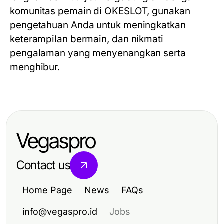
komunitas pemain di OKESLOT, gunakan
pengetahuan Anda untuk meningkatkan
keterampilan bermain, dan nikmati
pengalaman yang menyenangkan serta
menghibur.
Vegaspro
Contact us
Home Page
News
FAQs
info@vegaspro.id
Jobs