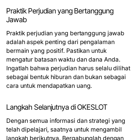
Praktik Perjudian yang Bertanggung
Jawab
Praktik perjudian yang bertanggung jawab
adalah aspek penting dari pengalaman
bermain yang positif. Pastikan untuk
mengatur batasan waktu dan dana Anda.
Ingatlah bahwa perjudian harus selalu dilihat
sebagai bentuk hiburan dan bukan sebagai
cara untuk mendapatkan uang.
Langkah Selanjutnya di OKESLOT
Dengan semua informasi dan strategi yang
telah dipelajari, saatnya untuk mengambil
langkah berikutnya. Bergabunglah dengan