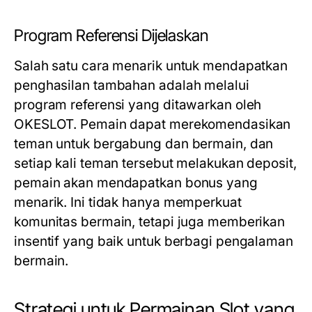
Program Referensi Dijelaskan
Salah satu cara menarik untuk mendapatkan
penghasilan tambahan adalah melalui
program referensi yang ditawarkan oleh
OKESLOT. Pemain dapat merekomendasikan
teman untuk bergabung dan bermain, dan
setiap kali teman tersebut melakukan deposit,
pemain akan mendapatkan bonus yang
menarik. Ini tidak hanya memperkuat
komunitas bermain, tetapi juga memberikan
insentif yang baik untuk berbagi pengalaman
bermain.
Strategi untuk Permainan Slot yang