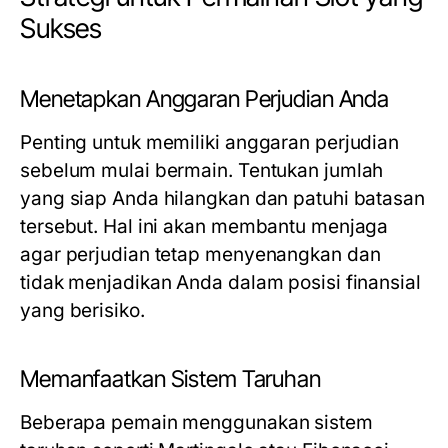
Sukses
Menetapkan Anggaran Perjudian Anda
Penting untuk memiliki anggaran perjudian
sebelum mulai bermain. Tentukan jumlah
yang siap Anda hilangkan dan patuhi batasan
tersebut. Hal ini akan membantu menjaga
agar perjudian tetap menyenangkan dan
tidak menjadikan Anda dalam posisi finansial
yang berisiko.
Memanfaatkan Sistem Taruhan
Beberapa pemain menggunakan sistem