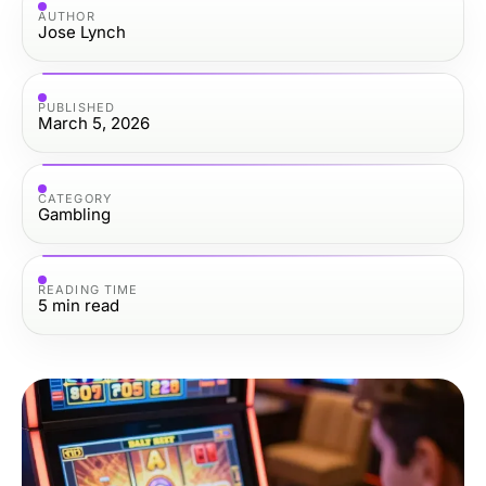
AUTHOR
Jose Lynch
PUBLISHED
March 5, 2026
CATEGORY
Gambling
READING TIME
5
min read